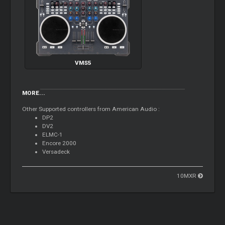
VMS5
MORE...
Other Supported controllers from American Audio :
DP2
DV2
ELMC-1
Encore 2000
Versadeck
10MXR