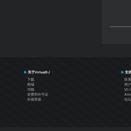
关于VirtualDJ
支
下载
联
商城
用
功能
VD
资费和许可证
Arti
外观界面
论