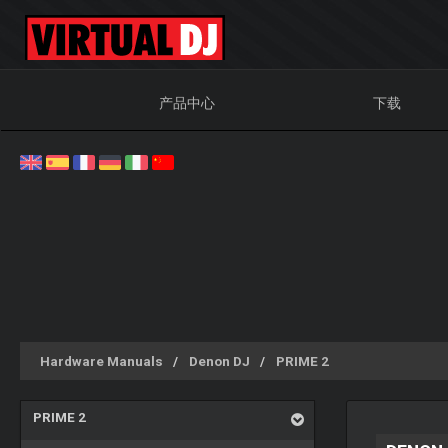
产品中心
下载
Hardware Manuals
Denon DJ
PRIME 2
PRIME 2