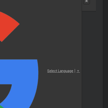
Select Language
▼