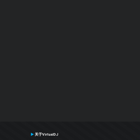
关于VirtualDJ