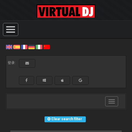
登录:
Toggle
navigation
Clear search filter