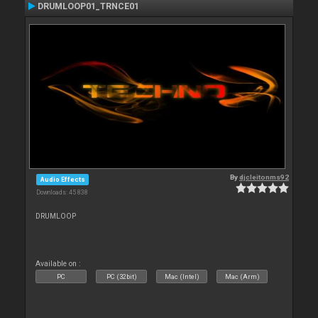
DRUMLOOP01_TRNCE01
By
djcleitonms92
Audio Effects
Downloads: 45 838
DRUMLOOP
Available on :
PC
PC (32bit)
Mac (Intel)
Mac (Arm)