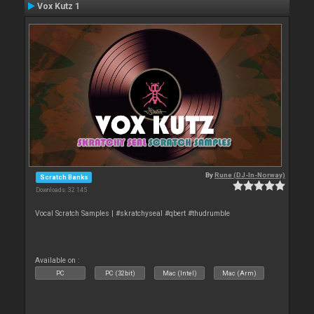
Vox Kutz 1
By
Rune (DJ-In-Norway)
Scratch Banks
Downloads: 32 145
Vocal Scratch Samples | #skratchyseal #qbert #thudrumble
Available on :
PC
PC (32bit)
Mac (Intel)
Mac (Arm)