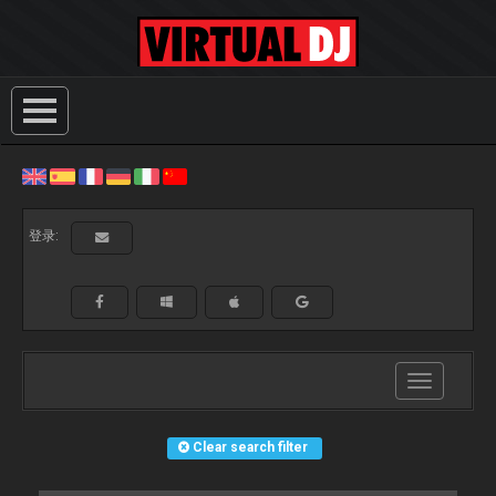
登录:
Toggle
navigation
Clear search filter