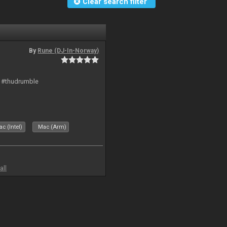
Clear search filter
By
Rune (DJ-In-Norway)
t #thudrumble
c (Intel)
Mac (Arm)
all