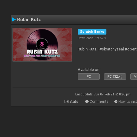
Rubin Kutz
Scratch Banks
Downloads: 29 528
Rubin Kutz | #skratchyseal #qber
Available on :
PC
PC (32bit)
Ma
Last update: Sun 07 Feb 21 @ 8:26 pm
Stats
Comments
How to inst