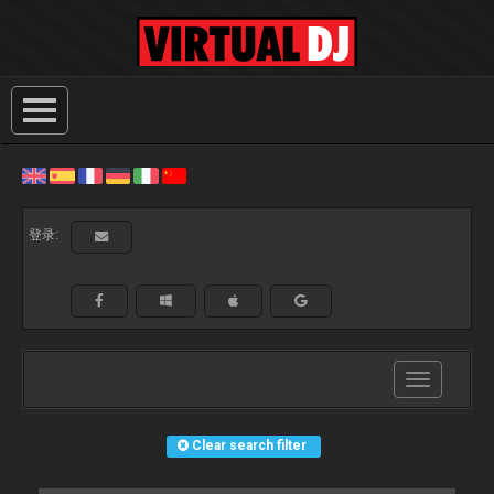
登录:
Toggle
navigation
Clear search filter