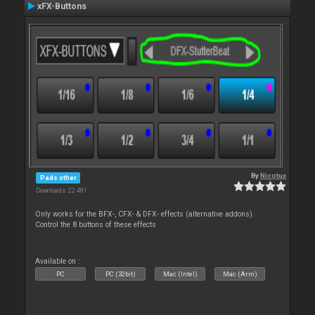
xFX-Buttons
By
Nicotux
Pads other
Downloads: 22 481
Only works for the BFX-, CFX- & DFX- effects (alternative addons).
Control the 8 buttons of these effects
Available on :
PC
PC (32bit)
Mac (Intel)
Mac (Arm)