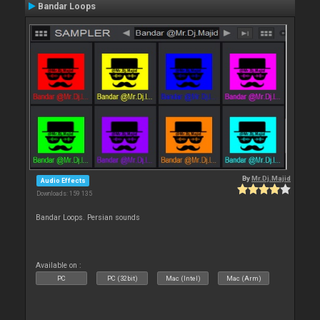
Bandar Loops
By
Mr.Dj.Majid
Audio Effects
Downloads: 159 135
Bandar Loops. Persian sounds
Available on :
PC
PC (32bit)
Mac (Intel)
Mac (Arm)