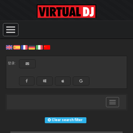
登录:
Toggle
navigation
Clear search filter