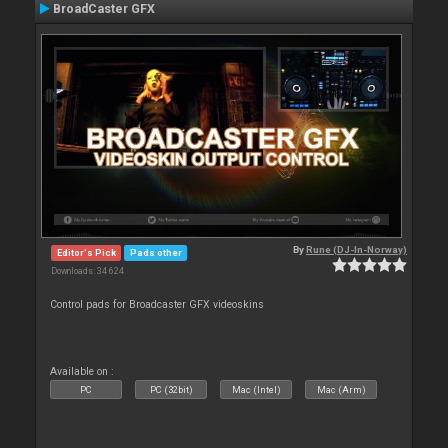
BroadCaster GFX
By
Rune (DJ-In-Norway)
Editor's Pick
Pads other
Downloads: 34 624
Control pads for Broadcaster GFX videoskins
Available on :
PC
PC (32bit)
Mac (Intel)
Mac (Arm)