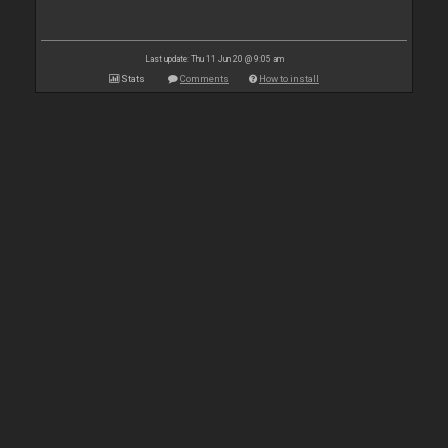
Last update: Thu 11 Jun 20 @ 9:05 am
Stats
Comments
How to install