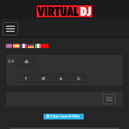
登录:
Toggle
navigation
Clear search filter