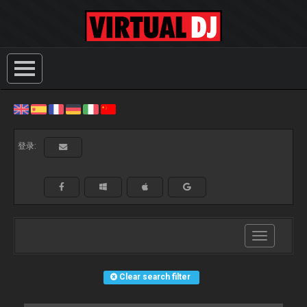
登录:
Toggle
navigation
Clear search filter