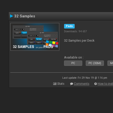
32 Samples
Pads
Downloads: 94 657
32 Samples per Deck
Available on :
PC
PC (32bit)
Ma
Last update: Fri 29 Nov 19 @ 1:16 pm
Stats
Comments
How to inst