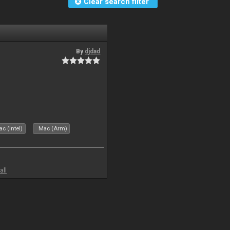
Clear search filter
By
djdad
c (Intel)
Mac (Arm)
all