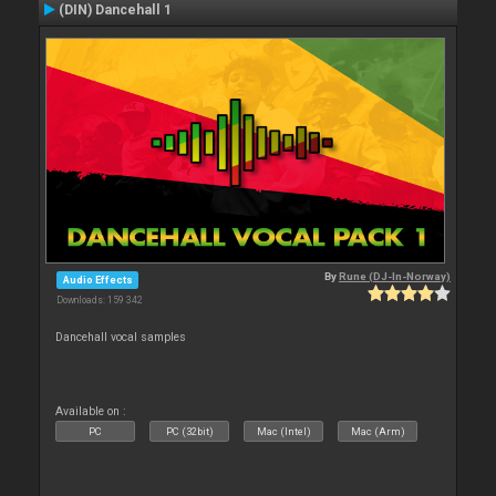
(DIN) Dancehall 1
By
Rune (DJ-In-Norway)
Audio Effects
Downloads: 159 342
Dancehall vocal samples
Available on :
PC
PC (32bit)
Mac (Intel)
Mac (Arm)