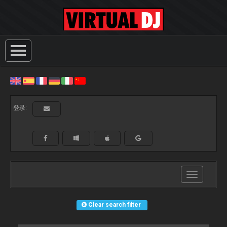
登录:
Toggle
navigation
Clear search filter