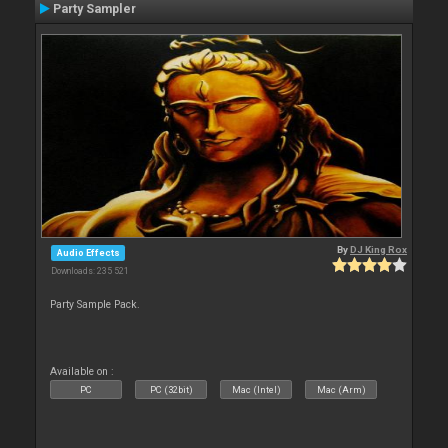
Party Sampler
By
DJ King Rox
Audio Effects
Downloads: 235 521
Party Sample Pack.
Available on :
PC
PC (32bit)
Mac (Intel)
Mac (Arm)