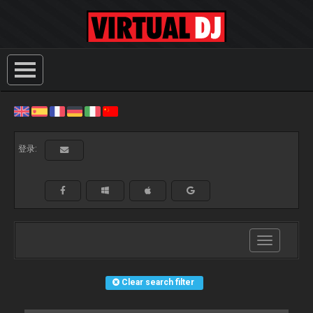
登录:
Toggle
navigation
Clear search filter