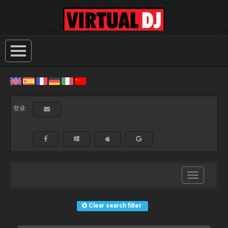
登录:
Toggle
navigation
Clear search filter