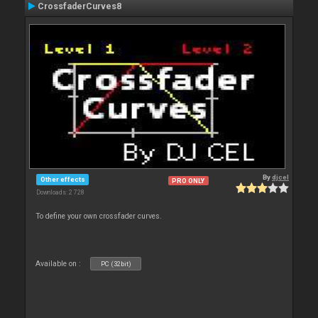
CrossfaderCurves8
By
djcel
Other effects
PRO ONLY
Downloads: 2 728
To define your own crossfader curves.
Available on :
PC (32bit)