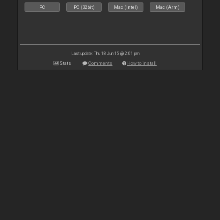
PC
PC (32bit)
Mac (Intel)
Mac (Arm)
Last update: Thu 18 Jun 15 @ 2:01 pm
Stats
Comments
How to install