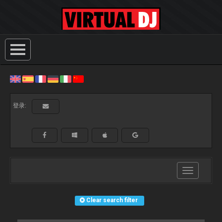
登录:
Toggle
navigation
Clear search filter