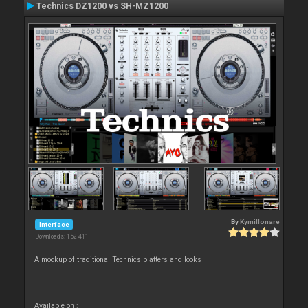
Technics DZ1200 vs SH-MZ1200
By
Kymillonare
Interface
Downloads: 152 411
A mockup of traditional Technics platters and looks
Available on :