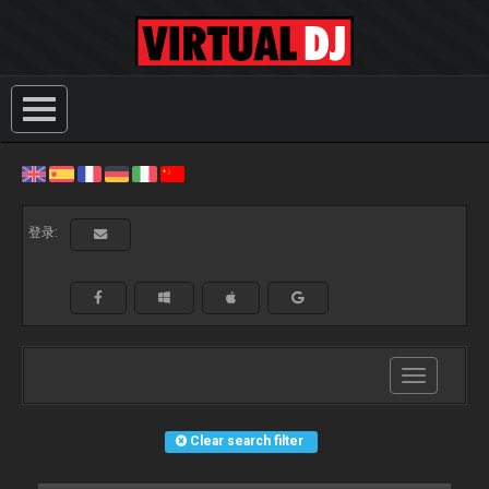
登录:
Toggle
navigation
Clear search filter