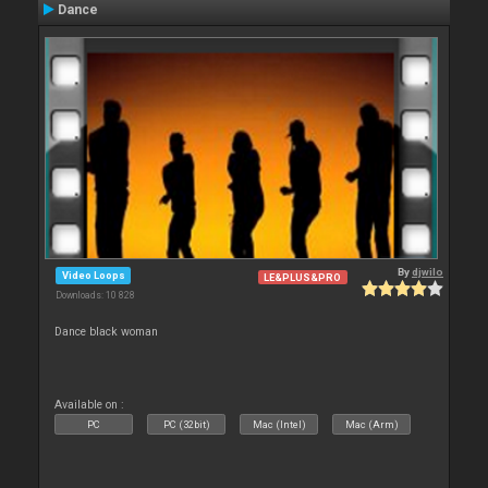
Dance
By
djwilo
Video Loops
LE&PLUS&PRO
Downloads: 10 828
Dance black woman
Available on :
PC
PC (32bit)
Mac (Intel)
Mac (Arm)