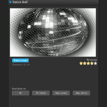
Dance Ball
By
leneer
Video Loops
Downloads: 53 118
Available on :
PC
PC (32bit)
Mac (Intel)
Mac (Arm)