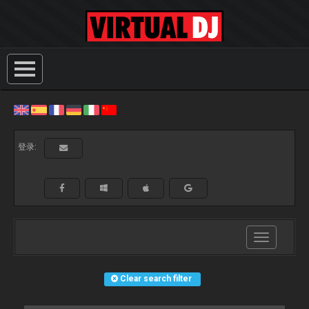
登录:
Toggle
navigation
Clear search filter