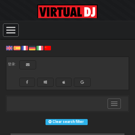
登录:
Toggle
navigation
Clear search filter