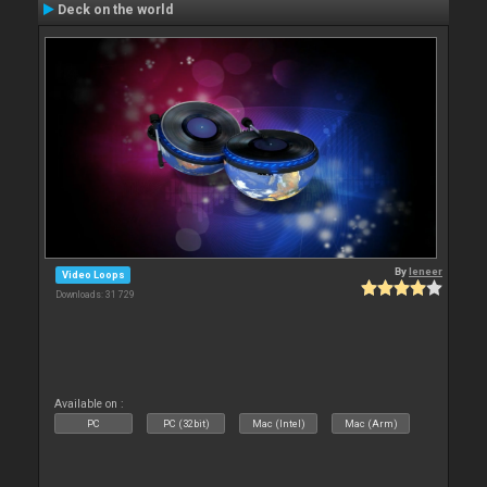
Deck on the world
By
leneer
Video Loops
Downloads: 31 729
Available on :
PC
PC (32bit)
Mac (Intel)
Mac (Arm)