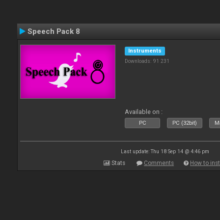
Speech Pack 8
Instruments
Downloads: 91 231
Available on :
PC
PC (32bit)
Ma
Last update: Thu 18 Sep 14 @ 4:46 pm
Stats
Comments
How to inst