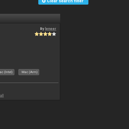
Clear search filter
By
leneer
c (Intel)
Mac (Arm)
all