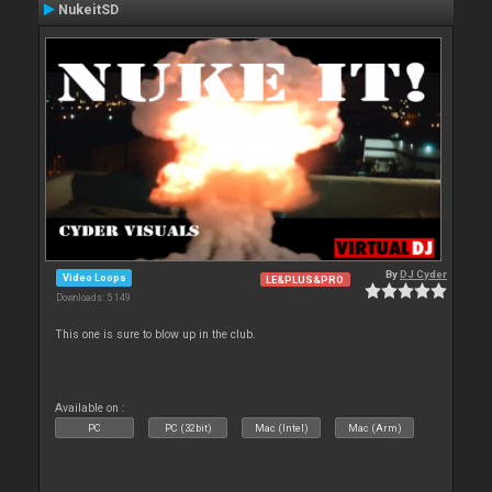
NukeitSD
By
DJ Cyder
Video Loops
LE&PLUS&PRO
Downloads: 5 149
This one is sure to blow up in the club.
Available on :
PC
PC (32bit)
Mac (Intel)
Mac (Arm)