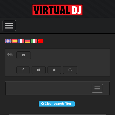
登录:
Toggle
navigation
Clear search filter