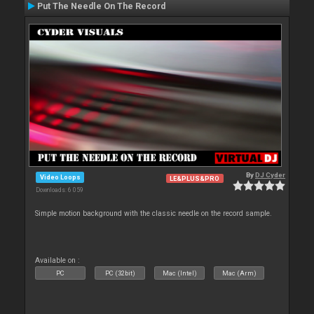
Put The Needle On The Record
By
DJ Cyder
Video Loops
LE&PLUS&PRO
Downloads: 6 059
Simple motion background with the classic needle on the record sample.
Available on :
PC
PC (32bit)
Mac (Intel)
Mac (Arm)