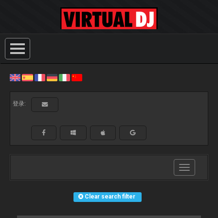
登录:
Toggle
navigation
Clear search filter