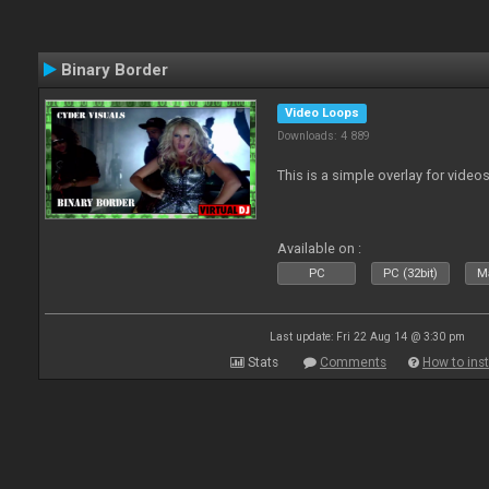
Binary Border
Video Loops
Downloads: 4 889
This is a simple overlay for videos
Available on :
PC
PC (32bit)
Ma
Last update: Fri 22 Aug 14 @ 3:30 pm
Stats
Comments
How to inst