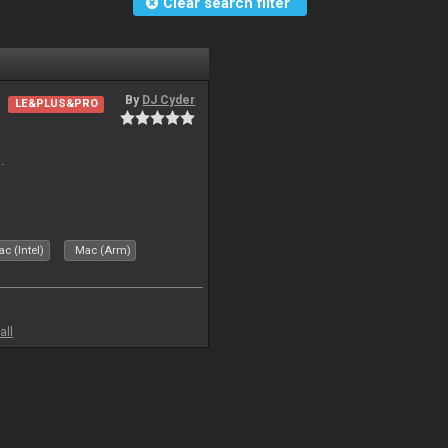
Clear search filter
By
DJ Cyder
LE&PLUS&PRO
.
c (Intel)
Mac (Arm)
all