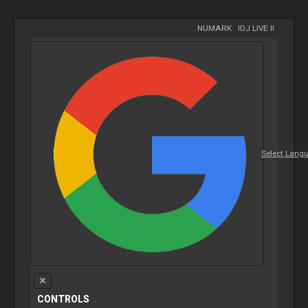
NUMARK
-
IDJ LIVE II
Select Lang
CONTROLS