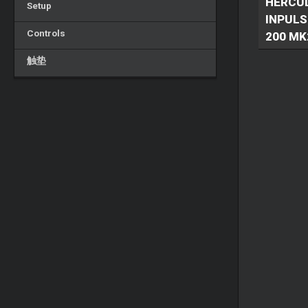
HERCU
Setup
INPULS
Controls
200 MK
触垫