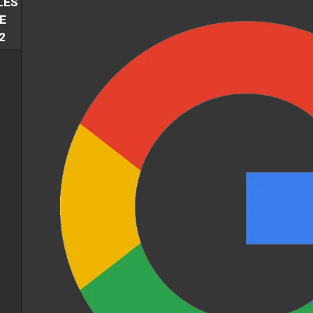
LES
E
2