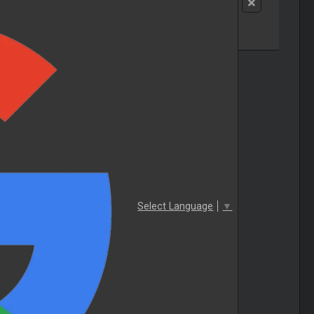
Select Language
▼