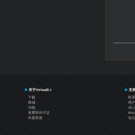
关于VirtualDJ
支
下载
联
商城
用
功能
VD
资费和许可证
Arti
外观界面
论