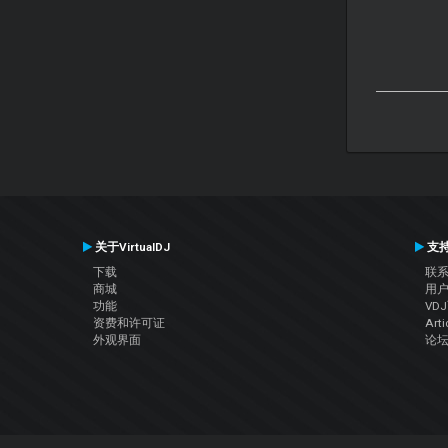
关于VirtualDJ
支
下载
联
商城
用
功能
VD
资费和许可证
Arti
外观界面
论