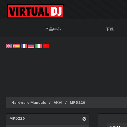
产品中心
下载
Hardware Manuals
AKAI
MPD226
MPD226