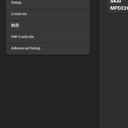
AKAI
Setup
MPD22
Controls
触垫
HW Controls
Advanced Setup