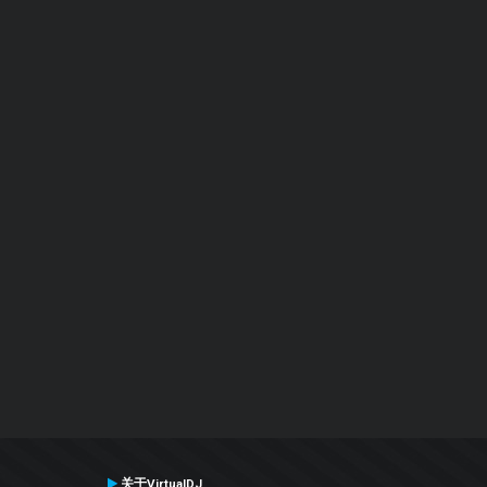
关于VirtualDJ