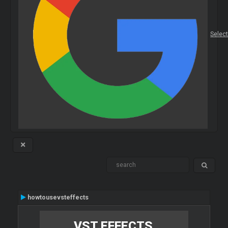
Selec
howtousevsteffects
VST EFFECTS