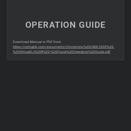
OPERATION
GUIDE
Download Manual in PDF from
https://virtualdj.com/documents/Omnitronic%20CMX-2000%20-
%20VirtualDJ%208%20-%20Quick%20Operation%20Guide.pdf