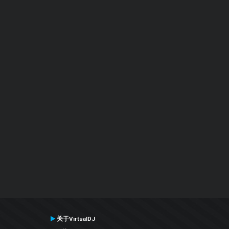
关于VirtualDJ