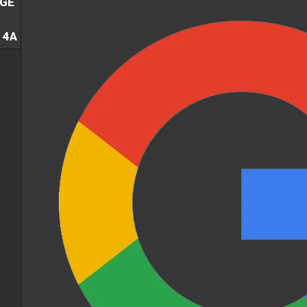
GE
 4A