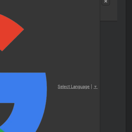
Select Language
▼