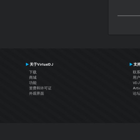
关于VirtualDJ
支
下载
联
商城
用
功能
VD
资费和许可证
Arti
外观界面
论