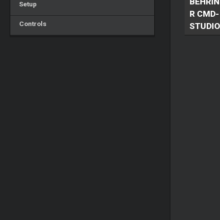
BEHRIN
Setup
R CMD-
Controls
STUDIO