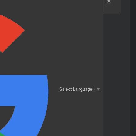
Select Language
▼