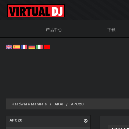
产品中心
下载
Hardware Manuals
AKAI
APC20
APC20