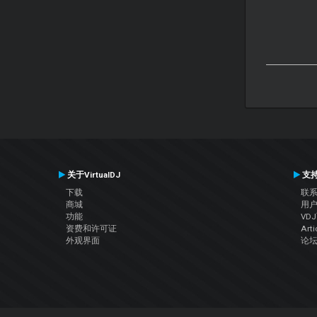
关于VirtualDJ
支
下载
联
商城
用
功能
VD
资费和许可证
Arti
外观界面
论