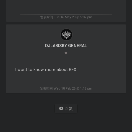
发表时间 Tue 16 May 23 @ 5:02 pm
DJLABISKY GENERAL
I wont to know more about BFX
发表时间 Wed 18 Feb 26 @ 1:18 pm
回复