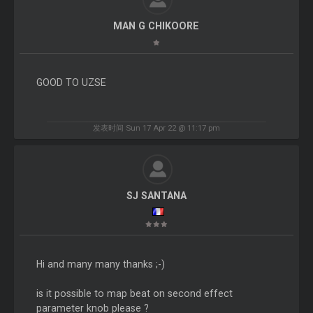
MAN G CHIKOORE
GOOD TO UZSE
发表时间 Sun 17 Apr 22 @ 11:17 pm
SJ SANTANA
Hi and many many thanks ;-)
is it possible to map beat on second effect
parameter knob please ?