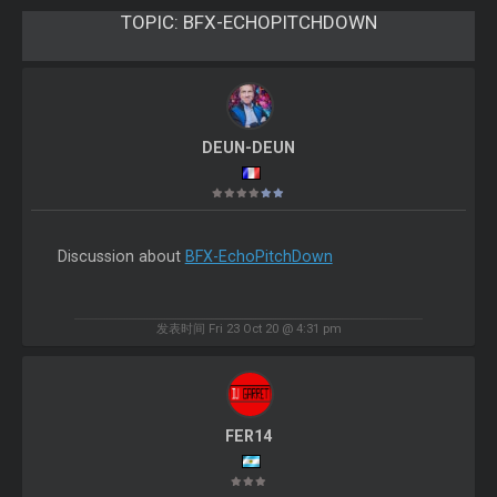
TOPIC:
BFX-ECHOPITCHDOWN
DEUN-DEUN
Discussion about
BFX-EchoPitchDown
发表时间 Fri 23 Oct 20 @ 4:31 pm
FER14