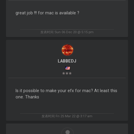
great job !!! for mac is available ?
发表时间 Sun 06 Dec 20 @ 5:15 pm
LABBEDJ
Is it possible to make your efx for mac? At least this
one. Thanks
发表时间 Fri 25 Mar 22 @ 3:17 am