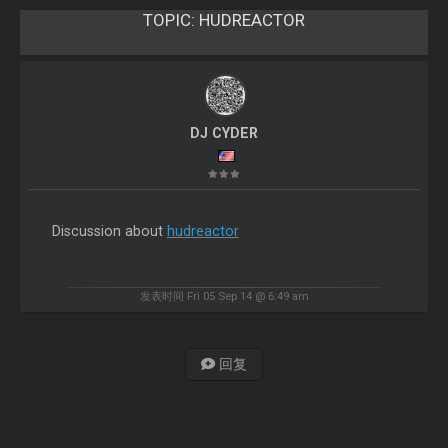
TOPIC:
HUDREACTOR
DJ CYDER
Discussion about
hudreactor
发表时间 Fri 05 Sep 14 @ 6:49 am
回复