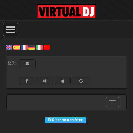
登录:
Toggle
navigation
Clear search filter