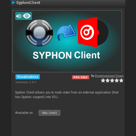
SyphonClient
By
Development Team
Visualizations
PRO ONLY
Downloads: 2 412
Syphon Client allows you to route video from an external application (that
has Syphon support) into VDJ.
Available on :
Mac (Intel)