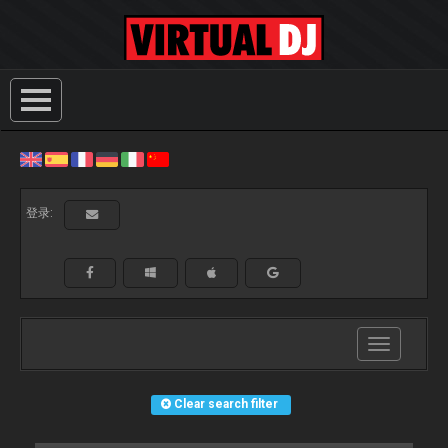
登录:
Toggle
navigation
Clear search filter