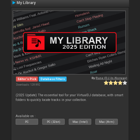
My Library
By
Rune (DJ-In-Norway)
Editor's Pick
Database Filters
Downloads: 128 892
(2025 Update) The essential tool for your VirtualDJ database, with smart
folders to quickly locate tracks in your collection.
Available on :
PC
PC (32bit)
Mac (Intel)
Mac (Arm)