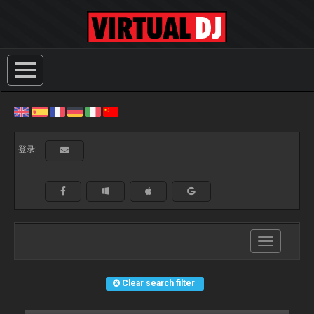
登录:
Toggle
navigation
Clear search filter