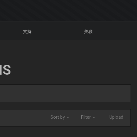
支持
关联
NS
Sort by
Filter
Upload