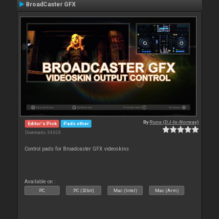
BroadCaster GFX
By
Rune (DJ-In-Norway)
Editor's Pick
Pads other
Downloads: 34 624
Control pads for Broadcaster GFX videoskins
Available on :
PC
PC (32bit)
Mac (Intel)
Mac (Arm)