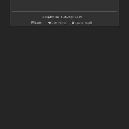
Last update: Thu 11 Jun 20 @ 9:05 am
Stats
Comments
How to install