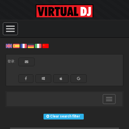
登录:
Toggle
navigation
Clear search filter