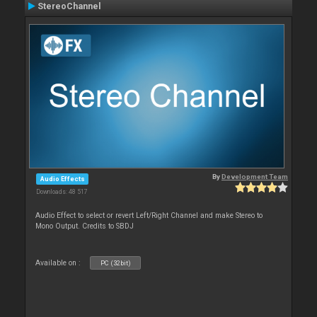
StereoChannel
By
Development Team
Audio Effects
Downloads: 48 517
Audio Effect to select or revert Left/Right Channel and make Stereo to
Mono Output. Credits to SBDJ
Available on :
PC (32bit)