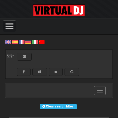
登录:
Toggle
navigation
Clear search filter