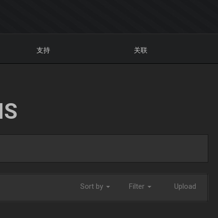
支持
关联
NS
Sort by
Filter
Upload