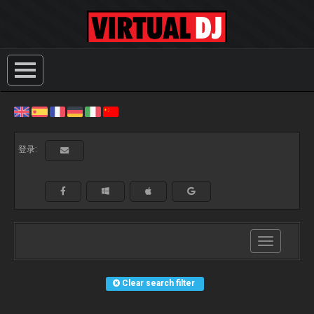
登录:
Toggle
navigation
Clear search filter