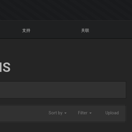
支持
关联
NS
Sort by
Filter
Upload